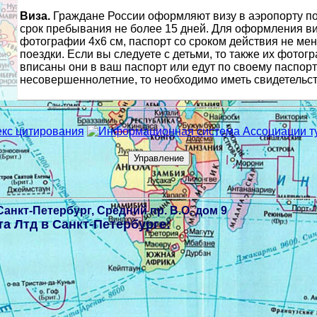
Виза.
Граждане России оформляют визу в аэропорту по
срок пребывания не более 15 дней. Для оформления ви
фотографии 4х6 см, паспорт со сроком действия не мен
поездки. Если вы следуете с детьми, то также их фотогр
вписаны они в ваш паспорт или едут по своему паспорт
несовершеннолетние, то необходимо иметь свидетельст
Санкт-Петербург,
Средний пр. В.О. дом 9
а Лтд в Санкт-Петербурге
: