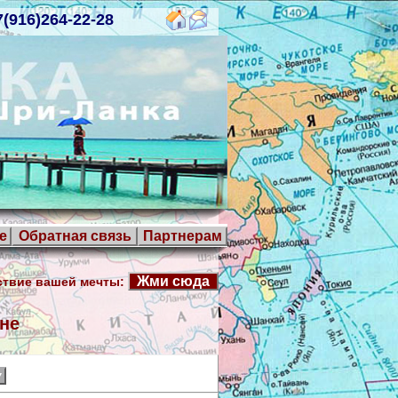
7(916)264-22-28
е
Обратная связь
Партнерам
Жми сюда
твие вашей мечты:
не
▼