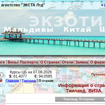
+
 агентство "ЭКСТА Лтд"
рге
Визы
Паспорта
О Странах
Отели
Заявка
О фирм
Курсы ЦБ на 07.08.2026
Путешес
$:
81.4077
€:
94.0585
й
/
/
Главная
Таиланд
О стране
Информация о стра
Таиланд. ВИЗА.
Таиланд. О стране: