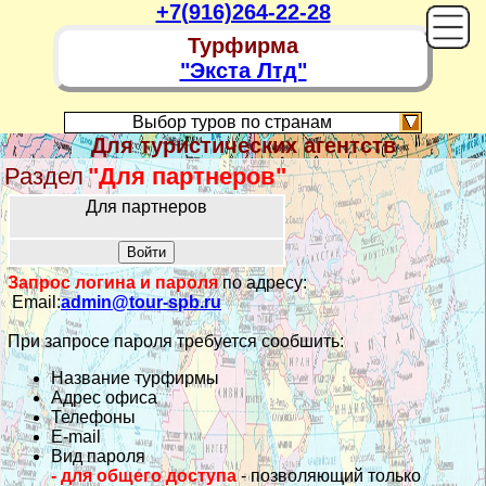
+7(916)264-22-28
Турфирма
"Экста Лтд"
Выбор туров по странам
Для туристических агентств
Раздел
"Для партнеров"
Для партнеров
Запрос логина и пароля
по адресу:
Email:
admin@tour-spb.ru
При запросе пароля требуется сообшить:
Название турфирмы
Адрес офиса
Телефоны
Е-mail
Вид пароля
- для общего доступа
- позволяющий только