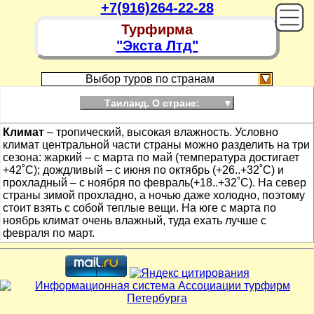
+7(916)264-22-28
Турфирма
"Экста Лтд"
Выбор туров по странам
Таиланд. О стране:
▼
Климат
– тропический, высокая влажность. Условно
климат центральной части страны можно разделить на три
сезона: жаркий – с марта по май (температура достигает
+42˚С); дождливый – с июня по октябрь (+26..+32˚С) и
прохладный – с ноября по февраль(+18..+32˚С). На север
страны зимой прохладно, а ночью даже холодно, поэтому
стоит взять с собой теплые вещи. На юге с марта по
ноябрь климат очень влажный, туда ехать лучше с
февраля по март.