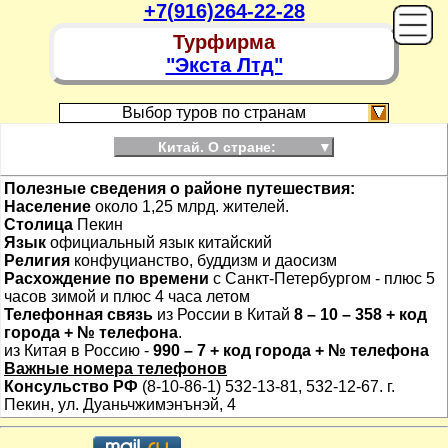
+7(916)264-22-28
Турфирма
"Экста Лтд"
Выбор туров по странам
Китай. О стране:
▼
Полезные сведения о районе путешествия:
Население
около 1,25 млрд. жителей.
Столица
Пекин
Язык
официальный язык китайский
Религия
конфуцианство, буддизм и даосизм
Расхождение по времени
с Санкт-Петербургом - плюс 5
часов зимой и плюс 4 часа летом
Телефонная связь
из России в Китай
8 – 10 – 358 + код
города + № телефона
.
из Китая в Россию -
990 – 7 + код города + № телефона
Важные номера телефонов
Консульство РФ
(8-10-86-1) 532-13-81, 532-12-67. г.
Пекин, ул. Дуаньчжимэнънэй, 4